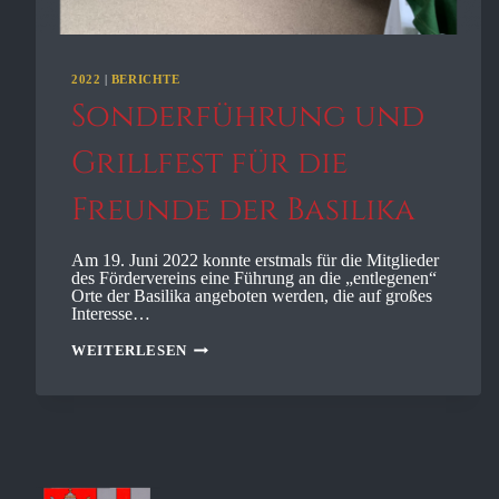
2022
|
BERICHTE
Sonderführung und
Grillfest für die
Freunde der Basilika
Am 19. Juni 2022 konnte erstmals für die Mitglieder
des Fördervereins eine Führung an die „entlegenen“
Orte der Basilika angeboten werden, die auf großes
Interesse…
SONDERFÜHRUNG
WEITERLESEN
UND
GRILLFEST
FÜR
DIE
FREUNDE
DER
BASILIKA